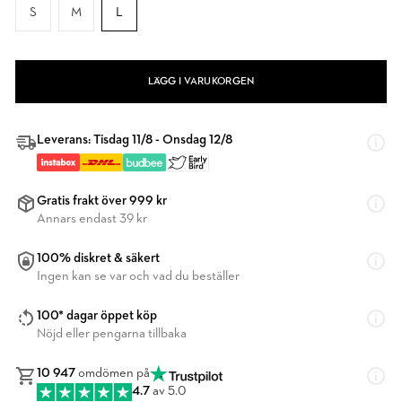
S
M
L
LÄGG I VARUKORGEN
Leverans: Tisdag 11/8 - Onsdag 12/8
Gratis frakt över 999 kr
Annars endast 39 kr
100% diskret & säkert
Ingen kan se var och vad du beställer
100* dagar öppet köp
Nöjd eller pengarna tillbaka
10 947
omdömen på
4.7
av 5.0