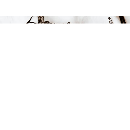
Endast 6 kvar i lager
499 kr
LÄGG I VARUKORGEN
FÅ INSPIRATION &
ERBJUDANDEN!
Anmäl dig till vårt nyhetsbrev och var först med att få information
om alla nyheter, inspiration och härliga erbjudanden!