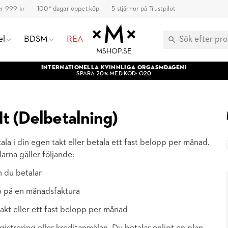
ver 999 kr
100* dagar öppet köp
5 stjärnor på Trustpilot
el
BDSM
REA
MSHOP.SE
INTERNATIONELLA KVINNLIGA ORGASMDAGEN!
SPARA 20% MED KOD: O20
It (Delbetalning)
la i din egen takt eller betala ett fast belopp per månad.
arna gäller följande:
n du betalar
öp på en månadsfaktura
takt eller ett fast belopp per månad