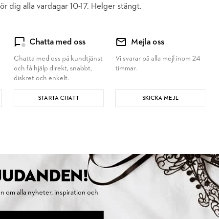
ör dig alla vardagar 10-17. Helger stängt.
Chatta med oss
Mejla oss
Chatta med oss på kundtjänst
Vi svarar på alla mejl inom 24
och få hjälp direkt, snabbt,
timmar.
diskret och enkelt.
STARTA CHATT
SKICKA MEJL
BJUDANDEN!
on om alla nyheter, inspiration och