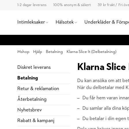
1-2 dagar leverans
100% anonym & säkert
39 kr frakt / Fri ö
Intimleksaker
Hälsotek
Underkläder & Försp
Mshop
Hjälp
Betalning
Klarna Slice It (Delbetalning)
Klarna Slice 
Diskret leverans
Betalning
Du kan ansöka om att beta
När du delbetalar med Kl
Retur & reklamation
Du får hem varan inna
Återbetalning
Du samlar alla dina k
Nyhetsbrev
Du betalar i din egen 
Rabatt & kampanj