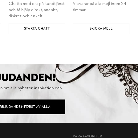
Chatta med oss på kundtjänst
Vi svarar på alla mejl inom 24
och få hjälp direkt, snabbt,
timmar.
diskret och enkelt.
STARTA CHATT
SKICKA MEJL
BJUDANDEN!
on om alla nyheter, inspiration och
ERBJUDANDEN FÖRST AV ALLA
VÅRA FAVORITER