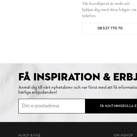
Vår kundtjänst är redo att
hjälpa dig med dina frågor via
telefon.
08 527 770 70
FÅ INSPIRATION & ER
Anmäl dig till vårt nyhetsbrev och var först med att få informati
härliga erbjudanden!
FÅ NJUTNINGFULLA 
HJÄLP & FAQ
OM MSHOP