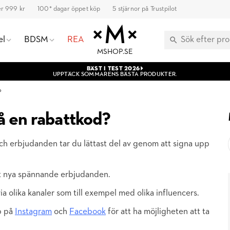
ver 999 kr
100* dagar öppet köp
5 stjärnor på Trustpilot
el
BDSM
REA
MSHOP.SE
BÄST I TEST 2026
UPPTÄCK SOMMARENS BÄSTA PRODUKTER.
?
få en rabattkod?
h erbjudanden tar du lättast del av genom att signa upp
ut nya spännande erbjudanden.
a olika kanaler som till exempel med olika influencers.
p på
Instagram
och
Facebook
för att ha möjligheten att ta