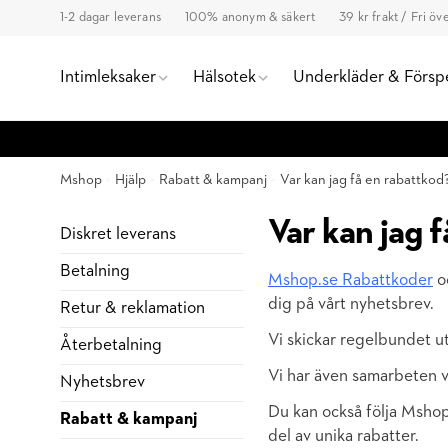
1-2 dagar leverans
100% anonym & säkert
39 kr frakt / Fri ö
Intimleksaker
Hälsotek
Underkläder & Försp
Mshop
Hjälp
Rabatt & kampanj
Var kan jag få en rabattkod
Var kan jag 
Diskret leverans
Betalning
Mshop.se Rabattkoder
oc
dig på vårt nyhetsbrev.
Retur & reklamation
Vi skickar regelbundet 
Återbetalning
Vi har även samarbeten vi
Nyhetsbrev
Du kan också följa Msho
Rabatt & kampanj
del av unika rabatter.