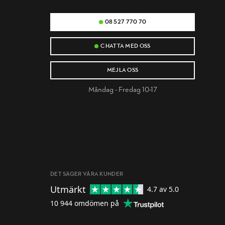
08 527 770 70
CHATTA MED OSS
MEJLA OSS
Måndag - Fredag 10-17
DET SÄGER VÅRA KUNDER
Utmärkt
4.7
av 5.0
10 944
omdömen på