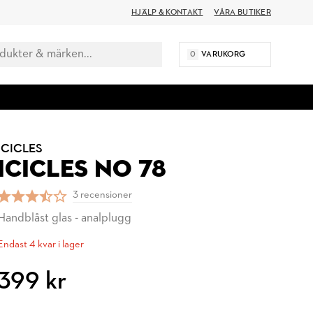
HJÄLP & KONTAKT
VÅRA BUTIKER
0
VARUKORG
ICICLES
ICICLES NO 78
3 recensioner
Handblåst glas - analplugg
Endast 4 kvar i lager
399 kr