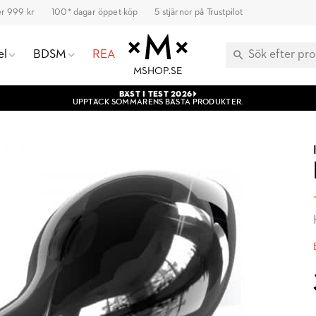
ver 999 kr
100* dagar öppet köp
5 stjärnor på Trustpilot
el
BDSM
REA
MSHOP.SE
BÄST I TEST 2026
UPPTÄCK SOMMARENS BÄSTA PRODUKTER.