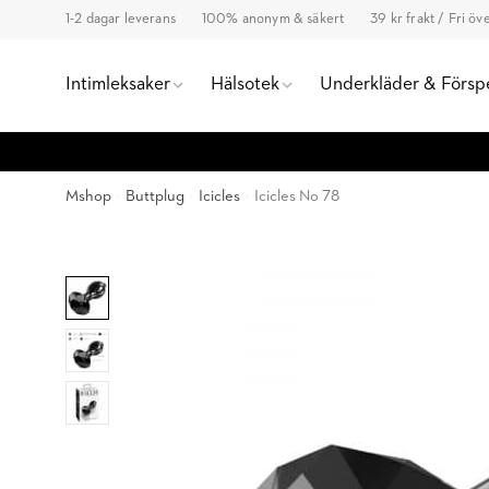
1-2 dagar leverans
100% anonym & säkert
39 kr frakt / Fri ö
Intimleksaker
Hälsotek
Underkläder & Försp
Mshop
Buttplug
Icicles
Icicles No 78