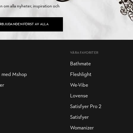
on om alla nyheter, inspiration och
ERBJUDANDEN FÖRST AV ALLA
VÅRA FAVORITER
Bathmate
a med Mshop
Fleshlight
er
We-Vibe
Lovense
Satisfyer Pro 2
Satisfyer
Womanizer