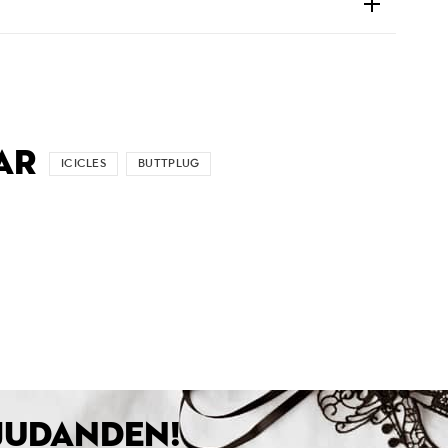
AR
ICICLES
BUTTPLUG
BJUDANDEN!