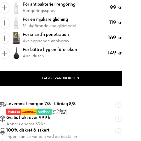
För antibakteriell rengöring
99 kr
Rengöringsspray
För en mjukare glidning
119 kr
Mjukgörande analglidmedel
För smärtfri penetration
169 kr
Avslappnande analspray
För bättre hygien före leken
149 kr
Anal dusch
LÄGG I VARUKORGEN
Leverans: I morgon 7/8 - Lördag 8/8
Gratis frakt över 999 kr
Annars endast 39 kr
100% diskret & säkert
Ingen kan se var och vad du beställer