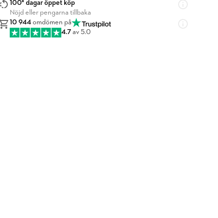
100* dagar öppet köp
Nöjd eller pengarna tillbaka
10 944
omdömen på
4.7
av 5.0