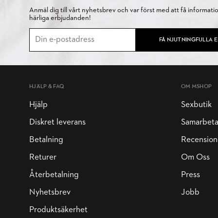
Anmäl dig till vårt nyhetsbrev och var först med att få informati
härliga erbjudanden!
FÅ NJUTNINGFULLA 
HJÄLP & FAQ
OM MSHOP
Hjälp
Sexbutik
Diskret leverans
Samarbet
Betalning
Recension
Returer
Om Oss
Återbetalning
Press
Nyhetsbrev
Jobb
Produktsäkerhet