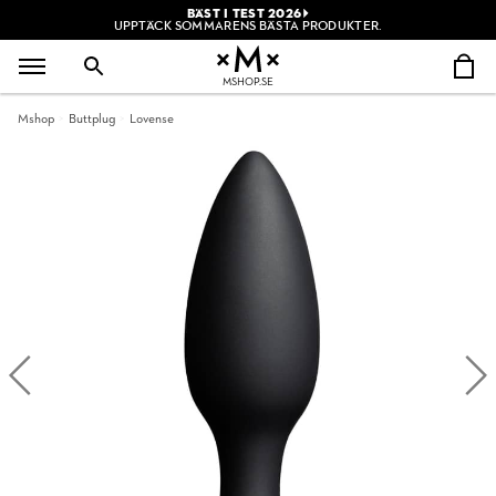
BÄST I TEST 2026
UPPTÄCK SOMMARENS BÄSTA PRODUKTER.
MSHOP.SE
Mshop
Buttplug
Lovense