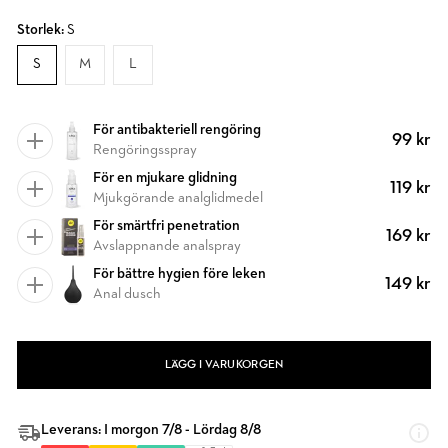
Storlek:
S
S
M
L
För antibakteriell rengöring
99 kr
Rengöringsspray
För en mjukare glidning
119 kr
Mjukgörande analglidmedel
För smärtfri penetration
169 kr
Avslappnande analspray
För bättre hygien före leken
149 kr
Anal dusch
LÄGG I VARUKORGEN
Leverans: I morgon 7/8 - Lördag 8/8