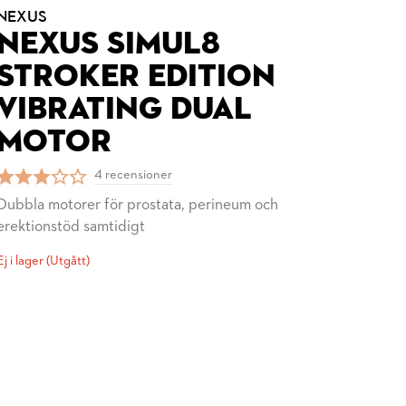
NEXUS
NEXUS SIMUL8
STROKER EDITION
VIBRATING DUAL
MOTOR
4 recensioner
Dubbla motorer för prostata, perineum och
erektionstöd samtidigt
Ej i lager (Utgått)