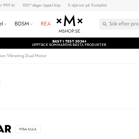
ver 999 kr
100* dagar öppet köp
5 stjärnor på Trustpilot
el
BDSM
REA
MSHOP.SE
BÄST I TEST 2026
UPPTÄCK SOMMARENS BÄSTA PRODUKTER.
ion Vibrating Dual Motor
t
AR
VISA ALLA