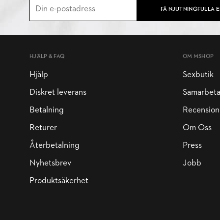
FÅ NJUTNINGFULLA 
HJÄLP & FAQ
OM MSHOP
Hjälp
Sexbutik
Diskret leverans
Samarbet
Betalning
Recension
Returer
Om Oss
Återbetalning
Press
Nyhetsbrev
Jobb
Produktsäkerhet