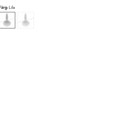
Färg:
Lila