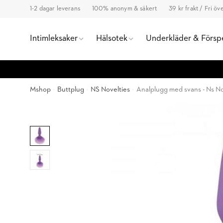
1-2 dagar leverans
100% anonym & säkert
39 kr frakt / Fri ö
Intimleksaker
Hälsotek
Underkläder & Försp
Mshop
Buttplug
NS Novelties
Analplugg med svans - Ns No