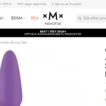
ver 999 kr
100* dagar öppet köp
5 stjärnor på Trustpilot
el
BDSM
REA
MSHOP.SE
BÄST I TEST 2026
UPPTÄCK SOMMARENS BÄSTA PRODUKTER.
velties Bunny Tails