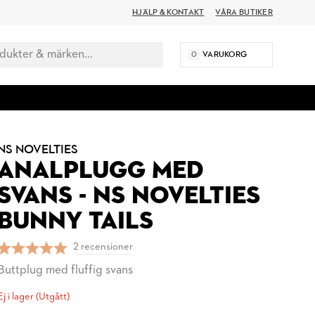
HJÄLP & KONTAKT
VÅRA BUTIKER
0
VARUKORG
NS NOVELTIES
ANALPLUGG MED
SVANS - NS NOVELTIES
BUNNY TAILS
2 recensioner
Buttplug med fluffig svans
Ej i lager (Utgått)