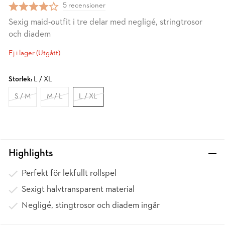
5 recensioner
Sexig maid-outfit i tre delar med negligé, stringtrosor
och diadem
Ej i lager (Utgått)
Storlek:
L / XL
S / M
M / L
L / XL
Highlights
Perfekt för lekfullt rollspel
Sexigt halvtransparent material
Negligé, stingtrosor och diadem ingår