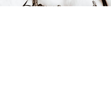
FÅ INSPIRATION &
ERBJUDANDEN!
Anmäl dig till vårt nyhetsbrev och var först med att få information
om alla nyheter, inspiration och härliga erbjudanden!
Kontakt