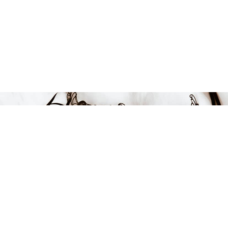
199 kr
-20%
LÄGG I VARUKORGEN
1,99 kr / 100 ml
FÅ INSPIRATION &
ERBJUDANDEN!