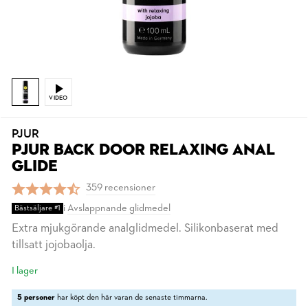
VIDEO
PJUR
PJUR BACK DOOR RELAXING ANAL
GLIDE
359 recensioner
i
Avslappnande glidmedel
Bästsäljare #1
Extra mjukgörande analglidmedel. Silikonbaserat med
tillsatt jojobaolja.
I lager
5 personer
har köpt den här varan de senaste timmarna.