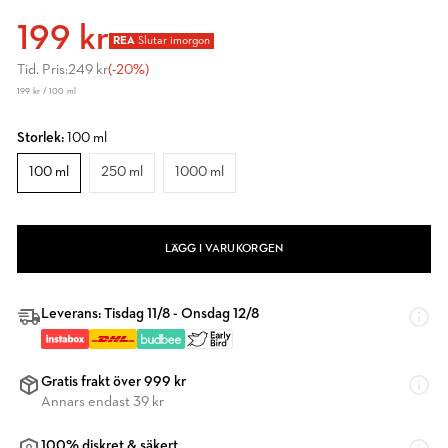
199 kr
REA
Slutar imorgon
Tid. Pris:
249 kr
(-20%)
199 kr / 100 ml
Storlek:
100 ml
100 ml
250 ml
1000 ml
LÄGG I VARUKORGEN
Leverans: Tisdag 11/8 - Onsdag 12/8
Gratis frakt över 999 kr
Annars endast 39 kr
100% diskret & säkert