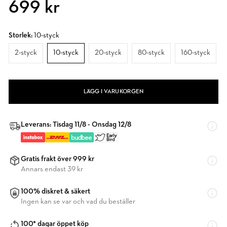
699 kr
Storlek:
10-styck
2-styck
10-styck
20-styck
80-styck
160-styck
LÄGG I VARUKORGEN
Leverans: Tisdag 11/8 - Onsdag 12/8
Gratis frakt över 999 kr
Annars endast 39 kr
100% diskret & säkert
Ingen kan se var och vad du beställer
100* dagar öppet köp