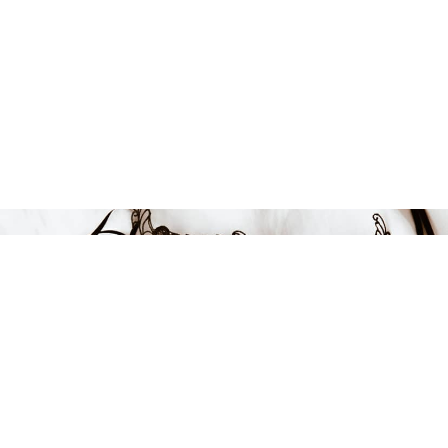
699 kr
LÄGG I VARUKORGEN
FÅ INSPIRATION &
ERBJUDANDEN!