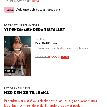
Tid. Pris:
28999 kr
(-66%)
Dela upp och betala månadsvis.
DET BÄSTA ALTERNATIVET
VI REKOMMENDERAR ISTÄLLET
Doll King
Real Doll Emma
Sexdocka med fasta former och vackra
ögon.
24999 kr
10999 kr
-56%
Vårt val
LÅT OSS MEJLA DIG
NÄR DEN ÄR TILLBAKA
Produkten är slutsåld, vi skickar ett e-mail till dig när varan finns i
lager igen. Annars hittar du liknande produkter nedan.