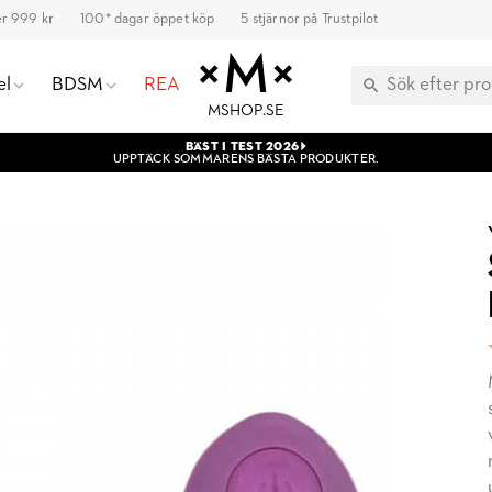
ver 999 kr
100* dagar öppet köp
5 stjärnor på Trustpilot
el
BDSM
REA
MSHOP.SE
BÄST I TEST 2026
UPPTÄCK SOMMARENS BÄSTA PRODUKTER.