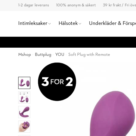
1-2 dagar leverans
100% anonym & säkert
39 kr frakt / Fri ö
Intimleksaker
Hälsotek
Underkläder & Försp
Mshop
Buttplug
YOU
Soft Plug with Remote