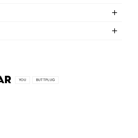
AR
YOU
BUTTPLUG