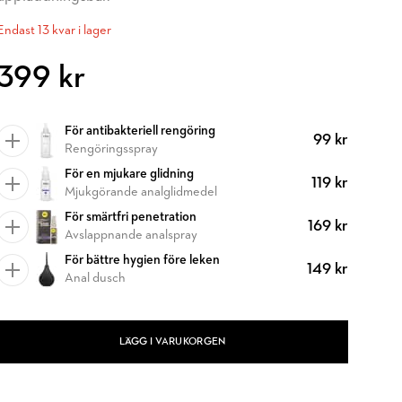
Endast 13 kvar i lager
399 kr
För antibakteriell rengöring
99 kr
Rengöringsspray
För en mjukare glidning
119 kr
Mjukgörande analglidmedel
För smärtfri penetration
169 kr
Avslappnande analspray
För bättre hygien före leken
149 kr
Anal dusch
LÄGG I VARUKORGEN