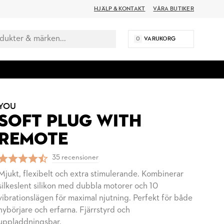
HJÄLP & KONTAKT
VÅRA BUTIKER
0
VARUKORG
YOU
SOFT PLUG WITH
REMOTE
35 recensioner
Mjukt, flexibelt och extra stimulerande. Kombinerar
silkeslent silikon med dubbla motorer och 10
vibrationslägen för maximal njutning. Perfekt för både
nybörjare och erfarna. Fjärrstyrd och
uppladdningsbar.