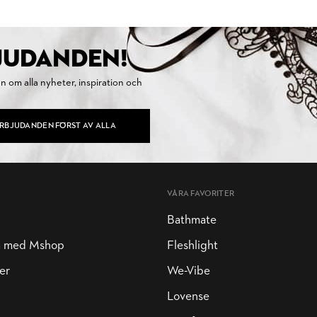
BJUDANDEN!
on om alla nyheter, inspiration och
ERBJUDANDEN FÖRST AV ALLA
VÅRA FAVORITER
Bathmate
a med Mshop
Fleshlight
er
We-Vibe
Lovense