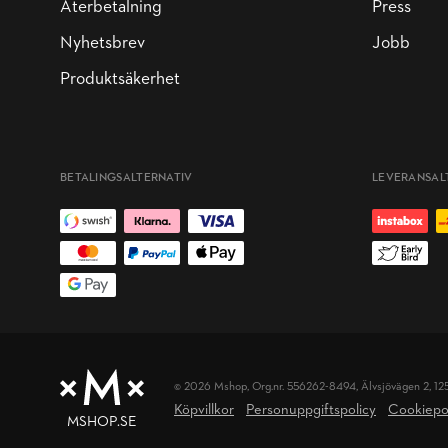
Återbetalning
Press
Nyhetsbrev
Jobb
Produktsäkerhet
BETALINGSALTERNATIV
LEVERANSAL
© 2026 Mshop, Org.nr. 556262-8494,
Älvsjövägen 2, 12
Köpvillkor
Personuppgiftspolicy
Cookiepo
MSHOP.SE