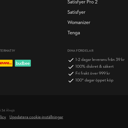
Satisfyer Pro 2
Satisfyer
Womanizer
Tenga
TERNATIV
DINA FÖRDELAR
1-2 dagar leverans från 39 kr
100% diskret & säkert
Fri frakt över 999 kr
100* dagar öppet köp
5 34 Älvsjö
licy
Uppdatera cookie-inställningar