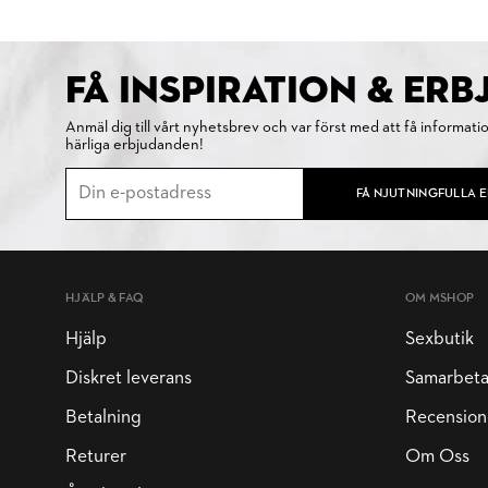
FÅ INSPIRATION & ER
Anmäl dig till vårt nyhetsbrev och var först med att få informati
härliga erbjudanden!
FÅ NJUTNINGFULLA 
HJÄLP & FAQ
OM MSHOP
Hjälp
Sexbutik
Diskret leverans
Samarbet
Betalning
Recension
Returer
Om Oss