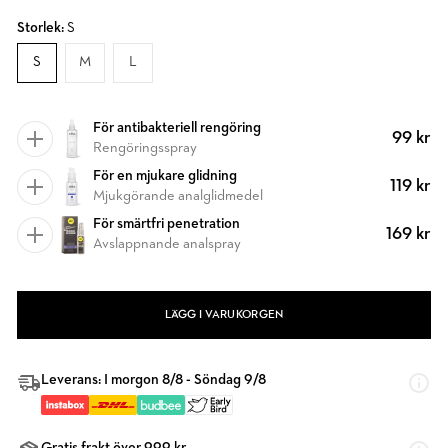
Storlek:
S
S
M
L
För antibakteriell rengöring
99 kr
Rengöringsspray
För en mjukare glidning
119 kr
Mjukgörande analglidmedel
För smärtfri penetration
169 kr
Avslappnande analspray
LÄGG I VARUKORGEN
Leverans: I morgon 8/8 - Söndag 9/8