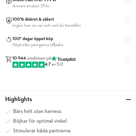
Gratis frakt över 999 kr
Annars endast 39 kr
100% diskret & säkert
Ingen kan se var och vad du beställer
100* dagar öppet köp
Nöjd eller pengarna tillbaka
10 944
omdömen på
4.7
av 5.0
Highlights
Bärs helt utan harness
Böjbar för optimal vinkel
Stimulerar båda partnerna