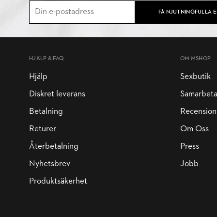
FÅ NJUTNINGFULLA 
HJÄLP & FAQ
OM MSHOP
Hjälp
Sexbutik
Diskret leverans
Samarbet
Betalning
Recension
Returer
Om Oss
Återbetalning
Press
Nyhetsbrev
Jobb
Produktsäkerhet