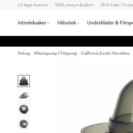
1-2 dagar leverans
100% anonym & säkert
39 kr frakt / Fri ö
Intimleksaker
Hälsotek
Underkläder & Försp
Mshop
Klitorispump / Fittpump
California Exotic Novelties