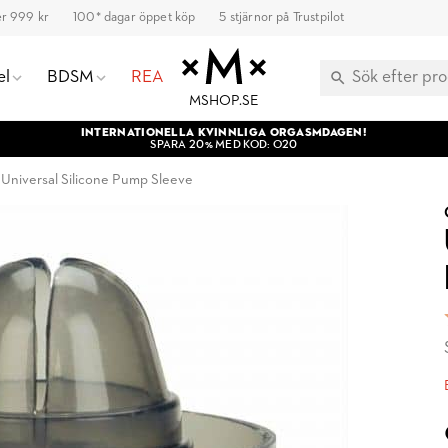
ver 999 kr
100* dagar öppet köp
5 stjärnor på Trustpilot
el
BDSM
REA
MSHOP.SE
INTERNATIONELLA KVINNLIGA ORGASMDAGEN!
SPARA 20% MED KOD: O20
Universal Silicone Pump Sleeve