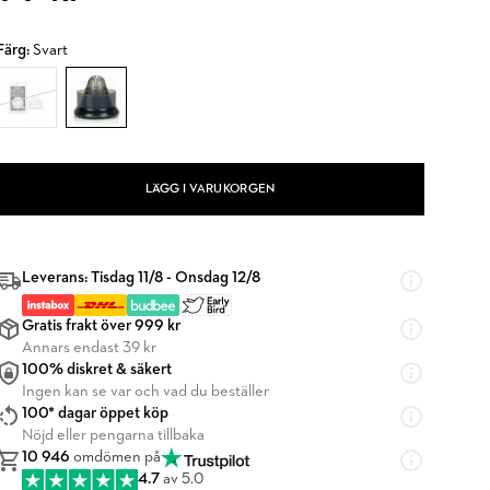
Färg:
Svart
LÄGG I VARUKORGEN
Leverans: Tisdag 11/8 - Onsdag 12/8
Gratis frakt över 999 kr
Annars endast 39 kr
100% diskret & säkert
Ingen kan se var och vad du beställer
100* dagar öppet köp
Nöjd eller pengarna tillbaka
10 946
omdömen på
4.7
av 5.0