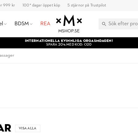
ver 999 kr
100* dagar öppet köp
5 stjärnor på Trustpilot
el
BDSM
REA
MSHOP.SE
INTERNATIONELLA KVINNLIGA ORGASMDAGEN!
SPARA 20% MED KOD: O20
assager
AR
VISA ALLA