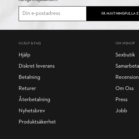
FÅ NJUTNINGFULLA 
HJÄLP & FAQ
OM MSHOP
Hjälp
Sexbutik
Diskret leverans
Samarbet
Betalning
Recension
Returer
Om Oss
Återbetalning
Press
Nyhetsbrev
Jobb
Produktsäkerhet