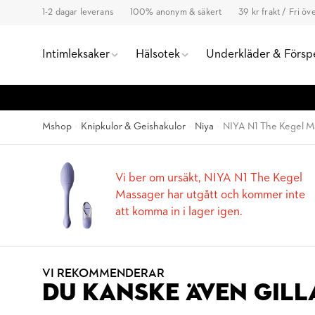
1-2 dagar leverans
100% anonym & säkert
39 kr frakt / Fri ö
Intimleksaker
Hälsotek
Underkläder & Försp
Mshop
Knipkulor & Geishakulor
Niya
NIYA N1 The Kegel M
Vi ber om ursäkt, NIYA N1 The Kegel
Massager har utgått och kommer inte
att komma in i lager igen.
VI REKOMMENDERAR
DU KANSKE ÄVEN GILL