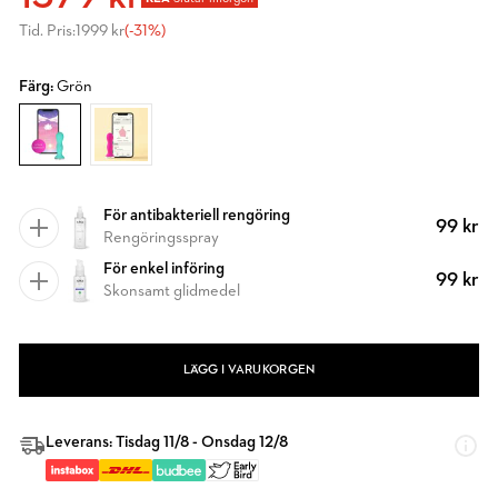
Tid. Pris:
1999 kr
(-31%)
Färg:
Grön
För antibakteriell rengöring
99 kr
Rengöringsspray
För enkel införing
99 kr
Skonsamt glidmedel
LÄGG I VARUKORGEN
Leverans: Tisdag 11/8 - Onsdag 12/8