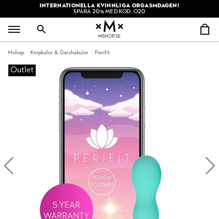
INTERNATIONELLA KVINNLIGA ORGASMDAGEN!
SPARA 20% MED KOD: O20
MSHOP.SE
Mshop
Knipkulor & Geishakulor
Perifit
Outlet