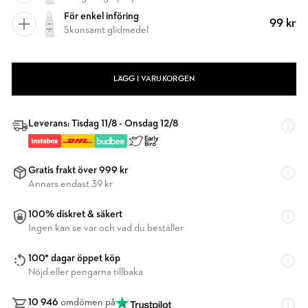
För enkel införing
99 kr
Skonsamt glidmedel
LÄGG I VARUKORGEN
Leverans: Tisdag 11/8 - Onsdag 12/8
Gratis frakt över 999 kr
Annars endast 39 kr
100% diskret & säkert
Ingen kan se var och vad du beställer
100* dagar öppet köp
Nöjd eller pengarna tillbaka
10 946
omdömen på