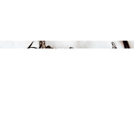
Endast 4 kvar i lager
599 kr
LÄGG I VARUKORGEN
FÅ INSPIRATION &
ERBJUDANDEN!
Anmäl dig till vårt nyhetsbrev och var först med att få information
om alla nyheter, inspiration och härliga erbjudanden!